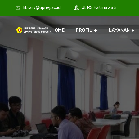
library@upnvj.ac.id
Jl. RS Fatmawati
HOME
PROFIL
LAYANAN