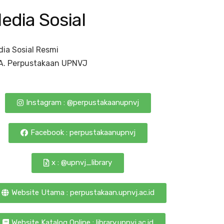
edia Sosial
ia Sosial Resmi
A. Perpustakaan UPNVJ
Instagram : @perpustakaanupnvj
Facebook : perpustakaanupnvj
x : @upnvj_library
Website Utama : perpustakaan.upnvj.ac.id
Website Katalog Online : library.upnvj.ac.id