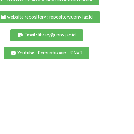
website repository : repository.upnvj.ac.id
Email : library@upnvj.ac.id
Youtube : Perpustakaan UPNVJ