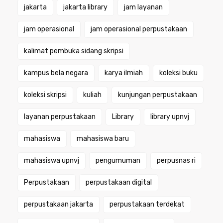
jakarta
jakarta library
jam layanan
jam operasional
jam operasional perpustakaan
kalimat pembuka sidang skripsi
kampus bela negara
karya ilmiah
koleksi buku
koleksi skripsi
kuliah
kunjungan perpustakaan
layanan perpustakaan
Library
library upnvj
mahasiswa
mahasiswa baru
mahasiswa upnvj
pengumuman
perpusnas ri
Perpustakaan
perpustakaan digital
perpustakaan jakarta
perpustakaan terdekat