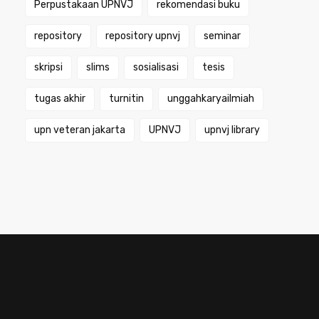
Perpustakaan UPNVJ
rekomendasi buku
repository
repository upnvj
seminar
skripsi
slims
sosialisasi
tesis
tugas akhir
turnitin
unggahkaryailmiah
upn veteran jakarta
UPNVJ
upnvj library