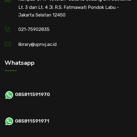
Lt. 3 dan Lt. 4 Jl. R.S. Fatmawati Pondok Labu -
Jakarta Selatan 12450
021-75902835
library@upnvj.ac.id
Whatsapp
085811591970
085811591971