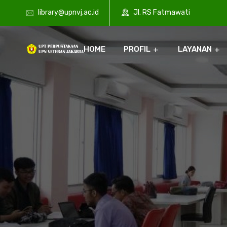
library@upnvj.ac.id
Jl. RS Fatmawati
HOME
PROFIL
LAYANAN