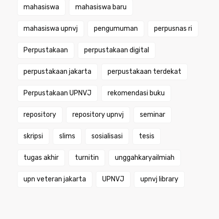
mahasiswa
mahasiswa baru
mahasiswa upnvj
pengumuman
perpusnas ri
Perpustakaan
perpustakaan digital
perpustakaan jakarta
perpustakaan terdekat
Perpustakaan UPNVJ
rekomendasi buku
repository
repository upnvj
seminar
skripsi
slims
sosialisasi
tesis
tugas akhir
turnitin
unggahkaryailmiah
upn veteran jakarta
UPNVJ
upnvj library