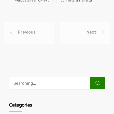
Perpustakaan UPNVJ
upn veteran jakarta
Previous
Next
Search
for:
Categories