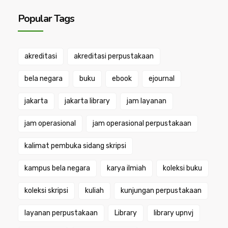
Popular Tags
akreditasi
akreditasi perpustakaan
bela negara
buku
ebook
ejournal
jakarta
jakarta library
jam layanan
jam operasional
jam operasional perpustakaan
kalimat pembuka sidang skripsi
kampus bela negara
karya ilmiah
koleksi buku
koleksi skripsi
kuliah
kunjungan perpustakaan
layanan perpustakaan
Library
library upnvj