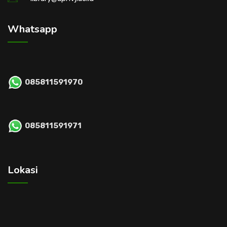
Whatsapp
085811591970
085811591971
Lokasi