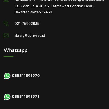
Lt. 3 dan Lt. 4 Jl. R.S. Fatmawati Pondok Labu -
Jakarta Selatan 12450
021-75902835
library@upnvj.ac.id
Whatsapp
085811591970
085811591971