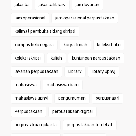
jakarta
jakarta library
jam layanan
jam operasional
jam operasional perpustakaan
kalimat pembuka sidang skripsi
kampus bela negara
karya ilmiah
koleksi buku
koleksi skripsi
kuliah
kunjungan perpustakaan
layanan perpustakaan
Library
library upnvj
mahasiswa
mahasiswa baru
mahasiswa upnvj
pengumuman
perpusnas ri
Perpustakaan
perpustakaan digital
perpustakaan jakarta
perpustakaan terdekat