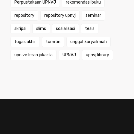
Perpustakaan UPNVJ
rekomendasi buku
repository
repository upnvj
seminar
skripsi
slims
sosialisasi
tesis
tugas akhir
turnitin
unggahkaryailmiah
upn veteran jakarta
UPNVJ
upnvj library