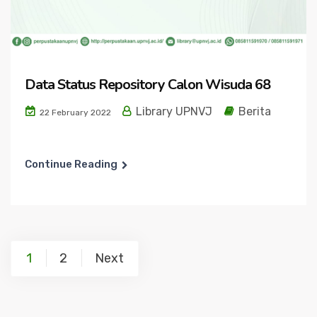
Data Status Repository Calon Wisuda 68
Library UPNVJ
Berita
22 February 2022
Continue Reading
Posts
1
2
Next
navigation