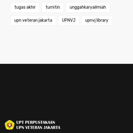
tugas akhir
turnitin
unggahkaryailmiah
upn veteran jakarta
UPNVJ
upnvj library