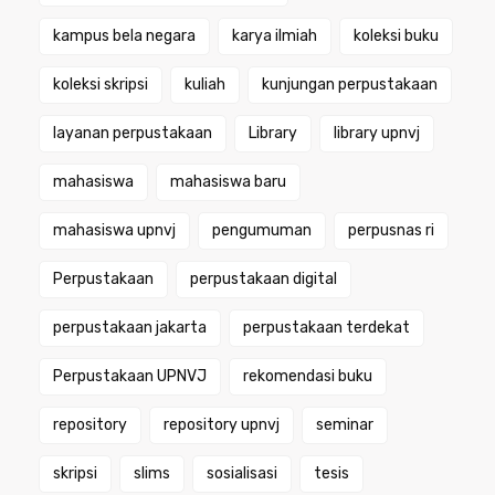
kampus bela negara
karya ilmiah
koleksi buku
koleksi skripsi
kuliah
kunjungan perpustakaan
layanan perpustakaan
Library
library upnvj
mahasiswa
mahasiswa baru
mahasiswa upnvj
pengumuman
perpusnas ri
Perpustakaan
perpustakaan digital
perpustakaan jakarta
perpustakaan terdekat
Perpustakaan UPNVJ
rekomendasi buku
repository
repository upnvj
seminar
skripsi
slims
sosialisasi
tesis