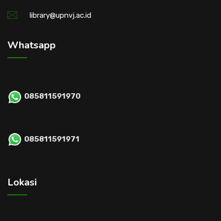
library@upnvj.ac.id
Whatsapp
085811591970
085811591971
Lokasi