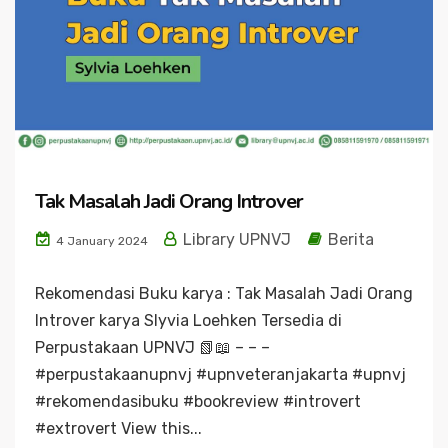
Tak Masalah Jadi Orang Introver
Library UPNVJ
Berita
4 January 2024
Rekomendasi Buku karya : Tak Masalah Jadi Orang
Introver karya Slyvia Loehken Tersedia di
Perpustakaan UPNVJ 📗📖 – – –
#perpustakaanupnvj #upnveteranjakarta #upnvj
#rekomendasibuku #bookreview #introvert
#extrovert View this...