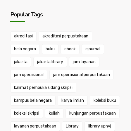
Popular Tags
akreditasi
akreditasi perpustakaan
bela negara
buku
ebook
ejournal
jakarta
jakarta library
jam layanan
jam operasional
jam operasional perpustakaan
kalimat pembuka sidang skripsi
kampus bela negara
karya ilmiah
koleksi buku
koleksi skripsi
kuliah
kunjungan perpustakaan
layanan perpustakaan
Library
library upnvj