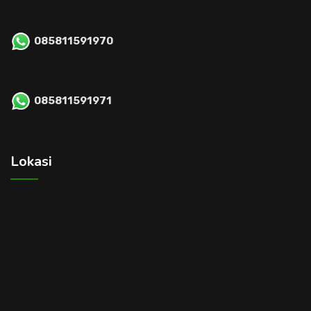
085811591970
085811591971
Lokasi