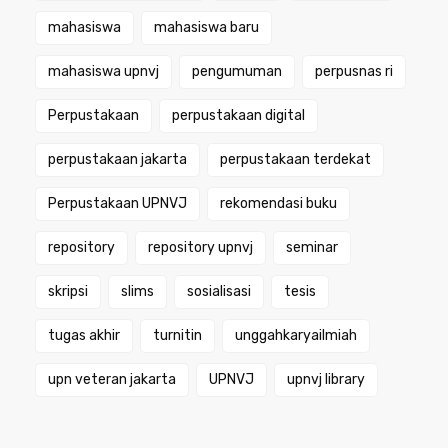
mahasiswa
mahasiswa baru
mahasiswa upnvj
pengumuman
perpusnas ri
Perpustakaan
perpustakaan digital
perpustakaan jakarta
perpustakaan terdekat
Perpustakaan UPNVJ
rekomendasi buku
repository
repository upnvj
seminar
skripsi
slims
sosialisasi
tesis
tugas akhir
turnitin
unggahkaryailmiah
upn veteran jakarta
UPNVJ
upnvj library