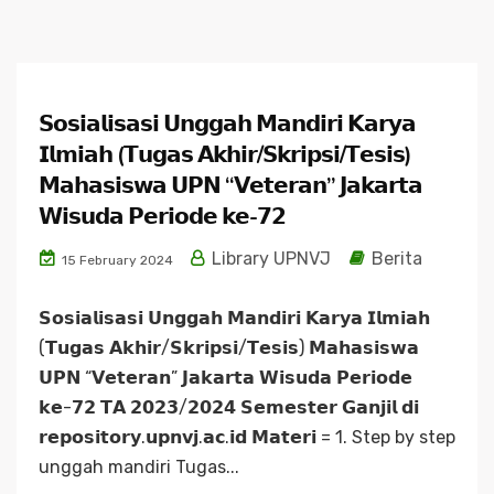
𝗦𝗼𝘀𝗶𝗮𝗹𝗶𝘀𝗮𝘀𝗶 𝗨𝗻𝗴𝗴𝗮𝗵 𝗠𝗮𝗻𝗱𝗶𝗿𝗶 𝗞𝗮𝗿𝘆𝗮
𝗜𝗹𝗺𝗶𝗮𝗵 (𝗧𝘂𝗴𝗮𝘀 𝗔𝗸𝗵𝗶𝗿/𝗦𝗸𝗿𝗶𝗽𝘀𝗶/𝗧𝗲𝘀𝗶𝘀)
𝗠𝗮𝗵𝗮𝘀𝗶𝘀𝘄𝗮 𝗨𝗣𝗡 “𝗩𝗲𝘁𝗲𝗿𝗮𝗻” 𝗝𝗮𝗸𝗮𝗿𝘁𝗮
𝗪𝗶𝘀𝘂𝗱𝗮 𝗣𝗲𝗿𝗶𝗼𝗱𝗲 𝗸𝗲-𝟳𝟮
Library UPNVJ
Berita
15 February 2024
𝗦𝗼𝘀𝗶𝗮𝗹𝗶𝘀𝗮𝘀𝗶 𝗨𝗻𝗴𝗴𝗮𝗵 𝗠𝗮𝗻𝗱𝗶𝗿𝗶 𝗞𝗮𝗿𝘆𝗮 𝗜𝗹𝗺𝗶𝗮𝗵
(𝗧𝘂𝗴𝗮𝘀 𝗔𝗸𝗵𝗶𝗿/𝗦𝗸𝗿𝗶𝗽𝘀𝗶/𝗧𝗲𝘀𝗶𝘀) 𝗠𝗮𝗵𝗮𝘀𝗶𝘀𝘄𝗮
𝗨𝗣𝗡 “𝗩𝗲𝘁𝗲𝗿𝗮𝗻” 𝗝𝗮𝗸𝗮𝗿𝘁𝗮 𝗪𝗶𝘀𝘂𝗱𝗮 𝗣𝗲𝗿𝗶𝗼𝗱𝗲
𝗸𝗲-𝟳𝟮 𝗧𝗔 𝟮𝟬𝟮𝟯/𝟮𝟬𝟮𝟰 𝗦𝗲𝗺𝗲𝘀𝘁𝗲𝗿 𝗚𝗮𝗻𝗷𝗶𝗹 𝗱𝗶
𝗿𝗲𝗽𝗼𝘀𝗶𝘁𝗼𝗿𝘆.𝘂𝗽𝗻𝘃𝗷.𝗮𝗰.𝗶𝗱 𝗠𝗮𝘁𝗲𝗿𝗶 = 1. Step by step
unggah mandiri Tugas...