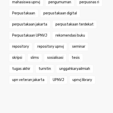
mahasiswa upnvj
pengumuman
perpusnas ri
Perpustakaan
perpustakaan digital
perpustakaan jakarta
perpustakaan terdekat
Perpustakaan UPNVJ
rekomendasi buku
repository
repository upnvj
seminar
skripsi
slims
sosialisasi
tesis
tugas akhir
turnitin
unggahkaryailmiah
upn veteran jakarta
UPNVJ
upnvj library