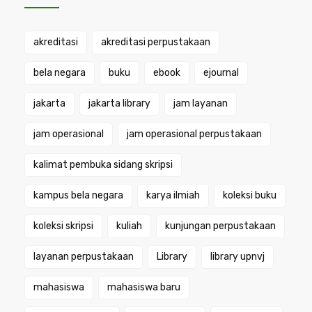
akreditasi
akreditasi perpustakaan
bela negara
buku
ebook
ejournal
jakarta
jakarta library
jam layanan
jam operasional
jam operasional perpustakaan
kalimat pembuka sidang skripsi
kampus bela negara
karya ilmiah
koleksi buku
koleksi skripsi
kuliah
kunjungan perpustakaan
layanan perpustakaan
Library
library upnvj
mahasiswa
mahasiswa baru