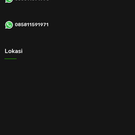
085811591971
Lokasi