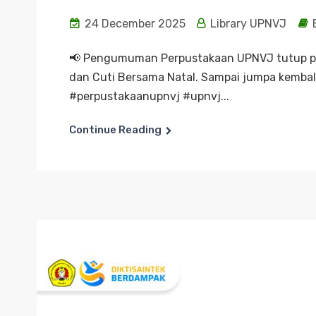
24 December 2025
Library UPNVJ
📢 Pengumuman Perpustakaan UPNVJ tutup pa
dan Cuti Bersama Natal. Sampai jumpa kembal
#perpustakaanupnvj #upnvj...
Continue Reading