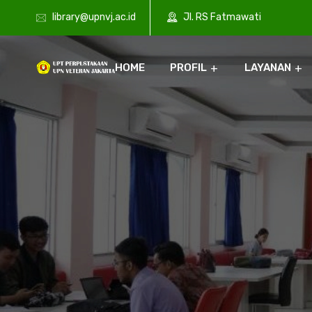
library@upnvj.ac.id
Jl. RS Fatmawati
HOME
PROFIL
LAYANAN