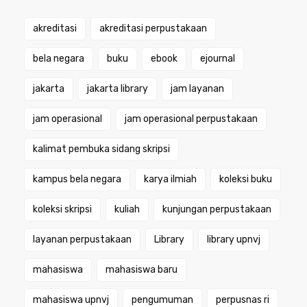
akreditasi
akreditasi perpustakaan
bela negara
buku
ebook
ejournal
jakarta
jakarta library
jam layanan
jam operasional
jam operasional perpustakaan
kalimat pembuka sidang skripsi
kampus bela negara
karya ilmiah
koleksi buku
koleksi skripsi
kuliah
kunjungan perpustakaan
layanan perpustakaan
Library
library upnvj
mahasiswa
mahasiswa baru
mahasiswa upnvj
pengumuman
perpusnas ri