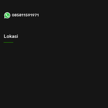
085811591971
Lokasi