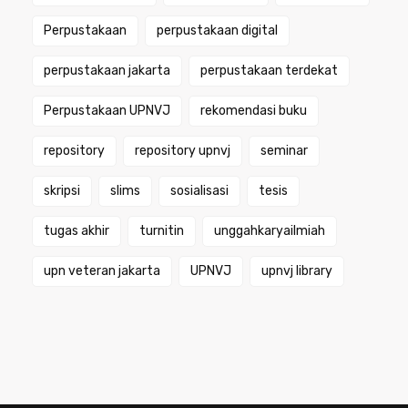
Perpustakaan
perpustakaan digital
perpustakaan jakarta
perpustakaan terdekat
Perpustakaan UPNVJ
rekomendasi buku
repository
repository upnvj
seminar
skripsi
slims
sosialisasi
tesis
tugas akhir
turnitin
unggahkaryailmiah
upn veteran jakarta
UPNVJ
upnvj library