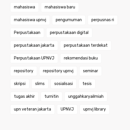
mahasiswa
mahasiswa baru
mahasiswa upnvj
pengumuman
perpusnas ri
Perpustakaan
perpustakaan digital
perpustakaan jakarta
perpustakaan terdekat
Perpustakaan UPNVJ
rekomendasi buku
repository
repository upnvj
seminar
skripsi
slims
sosialisasi
tesis
tugas akhir
turnitin
unggahkaryailmiah
upn veteran jakarta
UPNVJ
upnvj library