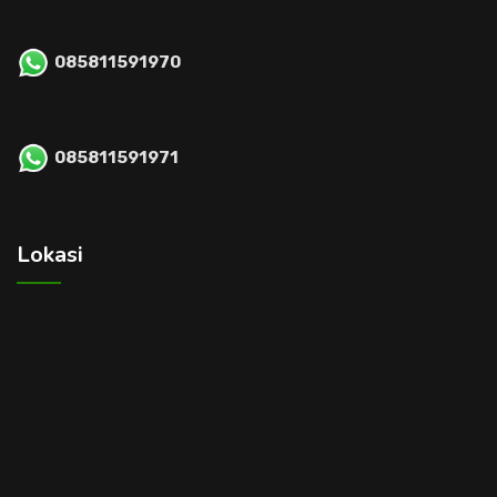
085811591970
085811591971
Lokasi