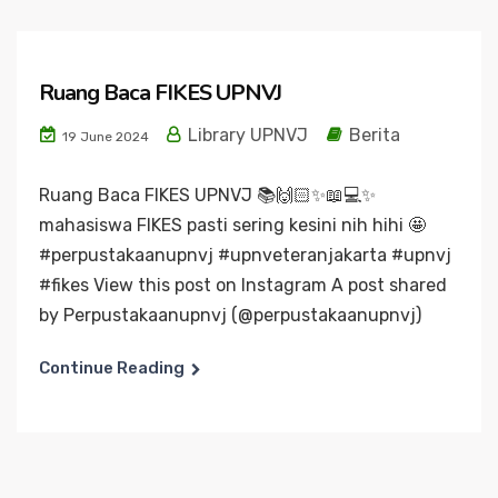
Ruang Baca FIKES UPNVJ
Library UPNVJ
Berita
19 June 2024
Ruang Baca FIKES UPNVJ 📚🙌🏻✨📖💻✨
mahasiswa FIKES pasti sering kesini nih hihi 🤩
#perpustakaanupnvj #upnveteranjakarta #upnvj
#fikes View this post on Instagram A post shared
by Perpustakaanupnvj (@perpustakaanupnvj)
Continue Reading