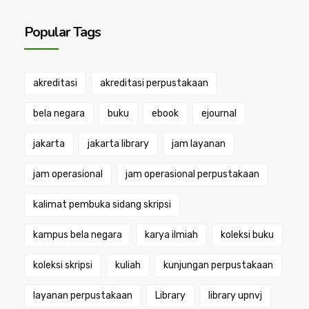
Popular Tags
akreditasi
akreditasi perpustakaan
bela negara
buku
ebook
ejournal
jakarta
jakarta library
jam layanan
jam operasional
jam operasional perpustakaan
kalimat pembuka sidang skripsi
kampus bela negara
karya ilmiah
koleksi buku
koleksi skripsi
kuliah
kunjungan perpustakaan
layanan perpustakaan
Library
library upnvj