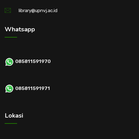
library@upnvj.ac.id
Whatsapp
085811591970
085811591971
Lokasi