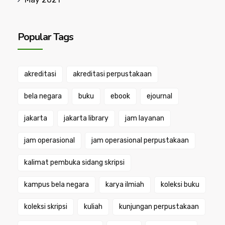
Popular Tags
akreditasi
akreditasi perpustakaan
bela negara
buku
ebook
ejournal
jakarta
jakarta library
jam layanan
jam operasional
jam operasional perpustakaan
kalimat pembuka sidang skripsi
kampus bela negara
karya ilmiah
koleksi buku
koleksi skripsi
kuliah
kunjungan perpustakaan