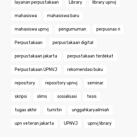
layanan perpustakaan
Library
library upnvj
mahasiswa
mahasiswa baru
mahasiswa upnvj
pengumuman
perpusnas ri
Perpustakaan
perpustakaan digital
perpustakaan jakarta
perpustakaan terdekat
Perpustakaan UPNVJ
rekomendasi buku
repository
repository upnvj
seminar
skripsi
slims
sosialisasi
tesis
tugas akhir
turnitin
unggahkaryailmiah
upn veteran jakarta
UPNVJ
upnvj library