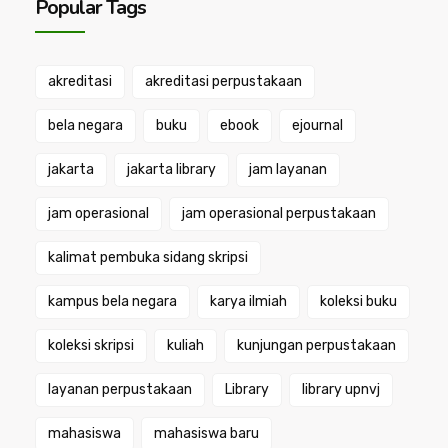
Popular Tags
akreditasi
akreditasi perpustakaan
bela negara
buku
ebook
ejournal
jakarta
jakarta library
jam layanan
jam operasional
jam operasional perpustakaan
kalimat pembuka sidang skripsi
kampus bela negara
karya ilmiah
koleksi buku
koleksi skripsi
kuliah
kunjungan perpustakaan
layanan perpustakaan
Library
library upnvj
mahasiswa
mahasiswa baru