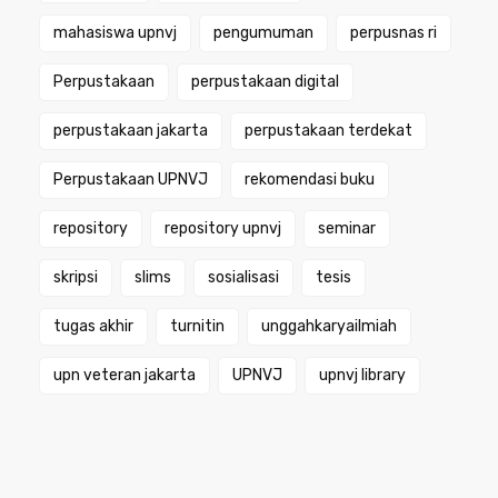
mahasiswa upnvj
pengumuman
perpusnas ri
Perpustakaan
perpustakaan digital
perpustakaan jakarta
perpustakaan terdekat
Perpustakaan UPNVJ
rekomendasi buku
repository
repository upnvj
seminar
skripsi
slims
sosialisasi
tesis
tugas akhir
turnitin
unggahkaryailmiah
upn veteran jakarta
UPNVJ
upnvj library