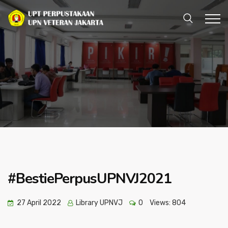
#BestiePerpusUPNVJ2021
27 April 2022
Library UPNVJ
0
Views:
804