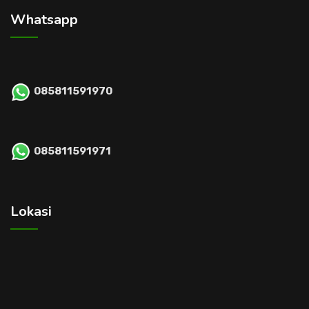
Whatsapp
085811591970
085811591971
Lokasi