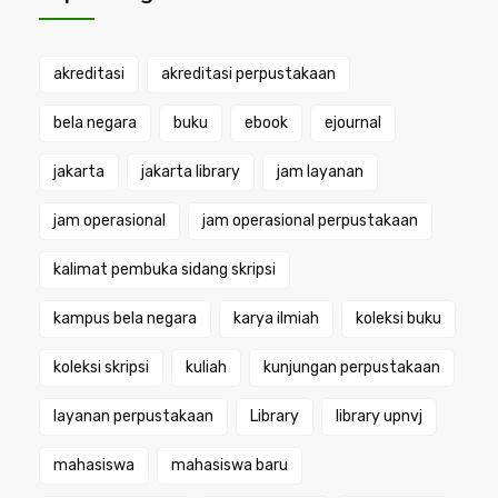
akreditasi
akreditasi perpustakaan
bela negara
buku
ebook
ejournal
jakarta
jakarta library
jam layanan
jam operasional
jam operasional perpustakaan
kalimat pembuka sidang skripsi
kampus bela negara
karya ilmiah
koleksi buku
koleksi skripsi
kuliah
kunjungan perpustakaan
layanan perpustakaan
Library
library upnvj
mahasiswa
mahasiswa baru