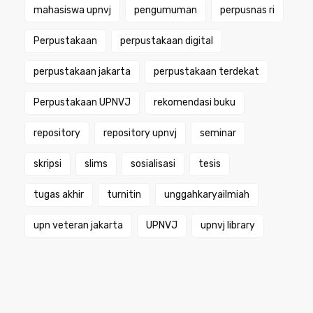
mahasiswa upnvj
pengumuman
perpusnas ri
Perpustakaan
perpustakaan digital
perpustakaan jakarta
perpustakaan terdekat
Perpustakaan UPNVJ
rekomendasi buku
repository
repository upnvj
seminar
skripsi
slims
sosialisasi
tesis
tugas akhir
turnitin
unggahkaryailmiah
upn veteran jakarta
UPNVJ
upnvj library