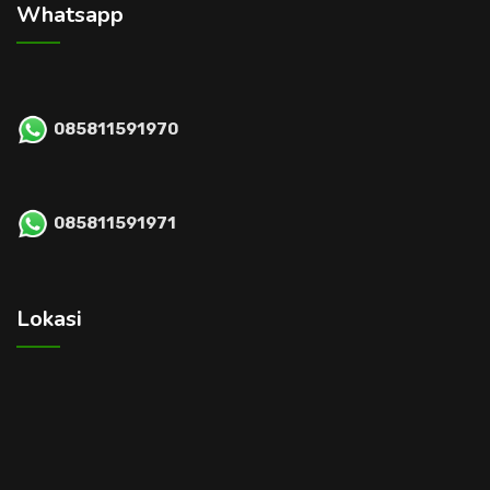
Whatsapp
085811591970
085811591971
Lokasi