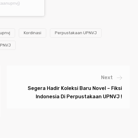
kaanupnvj)
 upnvj
Kordinasi
Perpustakaan UPNVJ
PNVJ
Next
Segera Hadir Koleksi Baru Novel – Fiksi
Indonesia Di Perpustakaan UPNVJ !