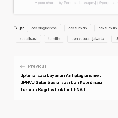
A post shared by Perpustakaanupnvj (@perpusta
Tags:
cek plagiarisme
cek turnitin
cek turnitin
sosialisasi
turnitin
upn veteran jakarta
U
Previous
Optimalisasi Layanan Antiplagiarisme :
UPNVJ Gelar Sosialisasi Dan Koordinasi
Turnitin Bagi Instruktur UPNVJ