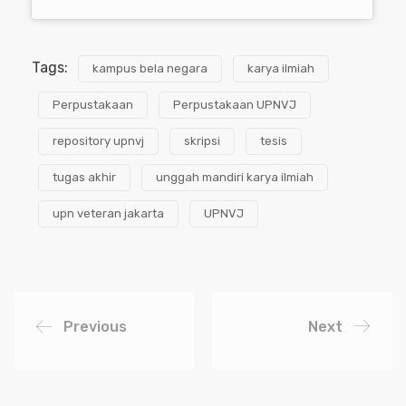
Tags:
kampus bela negara
karya ilmiah
Perpustakaan
Perpustakaan UPNVJ
repository upnvj
skripsi
tesis
tugas akhir
unggah mandiri karya ilmiah
upn veteran jakarta
UPNVJ
Previous
Next