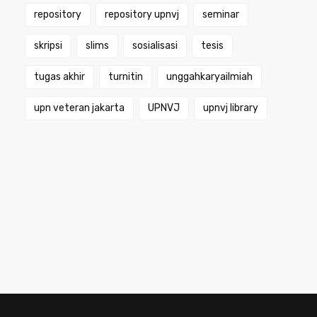
repository
repository upnvj
seminar
skripsi
slims
sosialisasi
tesis
tugas akhir
turnitin
unggahkaryailmiah
upn veteran jakarta
UPNVJ
upnvj library