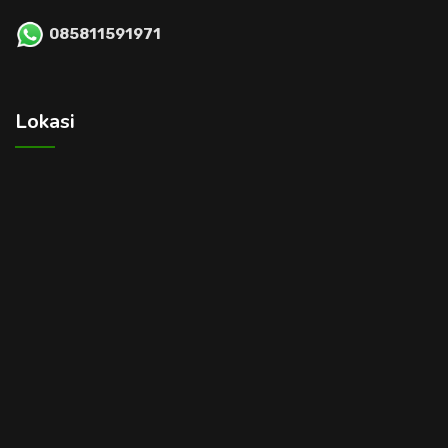
085811591971
Lokasi