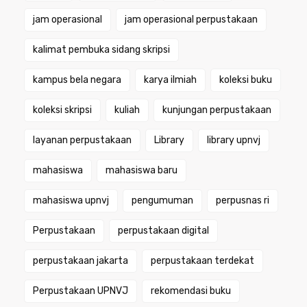
jam operasional
jam operasional perpustakaan
kalimat pembuka sidang skripsi
kampus bela negara
karya ilmiah
koleksi buku
koleksi skripsi
kuliah
kunjungan perpustakaan
layanan perpustakaan
Library
library upnvj
mahasiswa
mahasiswa baru
mahasiswa upnvj
pengumuman
perpusnas ri
Perpustakaan
perpustakaan digital
perpustakaan jakarta
perpustakaan terdekat
Perpustakaan UPNVJ
rekomendasi buku