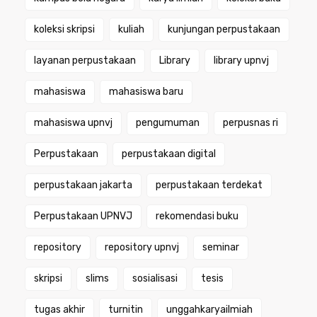
koleksi skripsi
kuliah
kunjungan perpustakaan
layanan perpustakaan
Library
library upnvj
mahasiswa
mahasiswa baru
mahasiswa upnvj
pengumuman
perpusnas ri
Perpustakaan
perpustakaan digital
perpustakaan jakarta
perpustakaan terdekat
Perpustakaan UPNVJ
rekomendasi buku
repository
repository upnvj
seminar
skripsi
slims
sosialisasi
tesis
tugas akhir
turnitin
unggahkaryailmiah