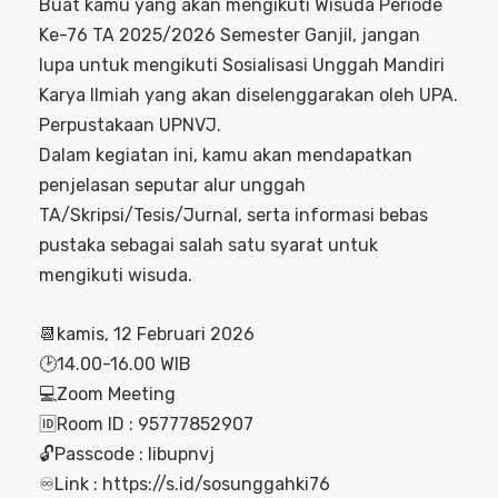
Buat kamu yang akan mengikuti Wisuda Periode
Ke-76 TA 2025/2026 Semester Ganjil, jangan
lupa untuk mengikuti Sosialisasi Unggah Mandiri
Karya Ilmiah yang akan diselenggarakan oleh UPA.
Perpustakaan UPNVJ.
Dalam kegiatan ini, kamu akan mendapatkan
penjelasan seputar alur unggah
TA/Skripsi/Tesis/Jurnal, serta informasi bebas
pustaka sebagai salah satu syarat untuk
mengikuti wisuda.
📆kamis, 12 Februari 2026
🕑14.00-16.00 WIB
💻Zoom Meeting
🆔️Room ID : 95777852907
🔓Passcode : libupnvj
♾️Link : https://s.id/sosunggahki76