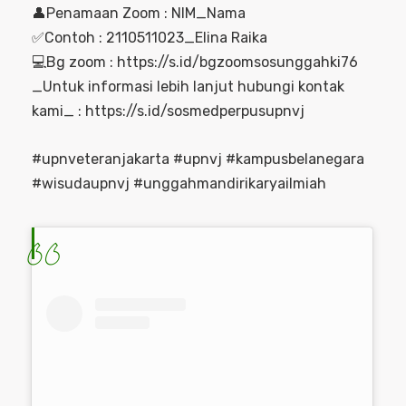
👤Penamaan Zoom : NIM_Nama
✅️Contoh : 2110511023_Elina Raika
💻Bg zoom : https://s.id/bgzoomsosunggahki76
_Untuk informasi lebih lanjut hubungi kontak
kami_ : https://s.id/sosmedperpusupnvj
#upnveteranjakarta #upnvj #kampusbelanegara
#wisudaupnvj #unggahmandirikaryailmiah