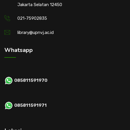
Jakarta Selatan 12450
021-75902835
library@upnvj.ac.id
Whatsapp
085811591970
085811591971