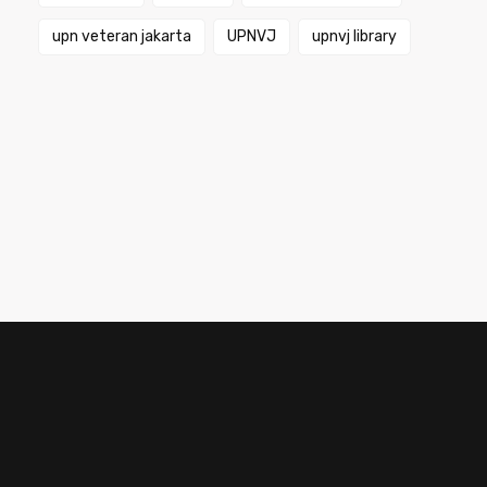
upn veteran jakarta
UPNVJ
upnvj library