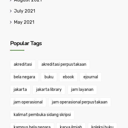
July 2021
May 2021
Popular Tags
akreditasi
akreditasi perpustakaan
bela negara
buku
ebook
ejournal
jakarta
jakarta library
jam layanan
jam operasional
jam operasional perpustakaan
kalimat pembuka sidang skripsi
kampus bela negara
karya ilmiah
koleksi buku