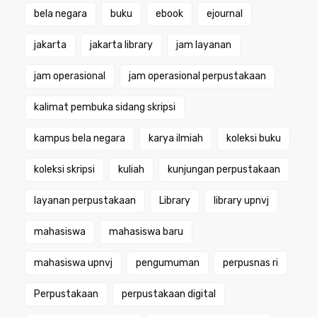
bela negara
buku
ebook
ejournal
jakarta
jakarta library
jam layanan
jam operasional
jam operasional perpustakaan
kalimat pembuka sidang skripsi
kampus bela negara
karya ilmiah
koleksi buku
koleksi skripsi
kuliah
kunjungan perpustakaan
layanan perpustakaan
Library
library upnvj
mahasiswa
mahasiswa baru
mahasiswa upnvj
pengumuman
perpusnas ri
Perpustakaan
perpustakaan digital