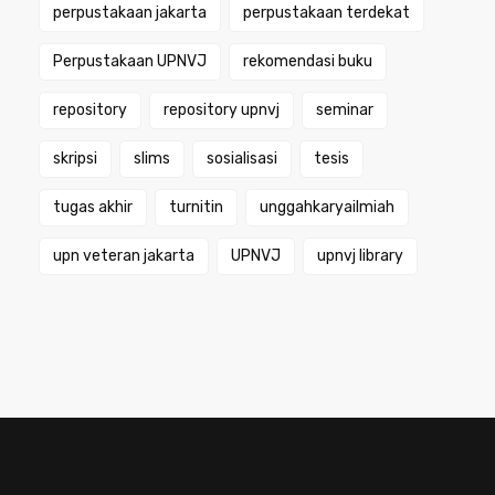
perpustakaan jakarta
perpustakaan terdekat
Perpustakaan UPNVJ
rekomendasi buku
repository
repository upnvj
seminar
skripsi
slims
sosialisasi
tesis
tugas akhir
turnitin
unggahkaryailmiah
upn veteran jakarta
UPNVJ
upnvj library