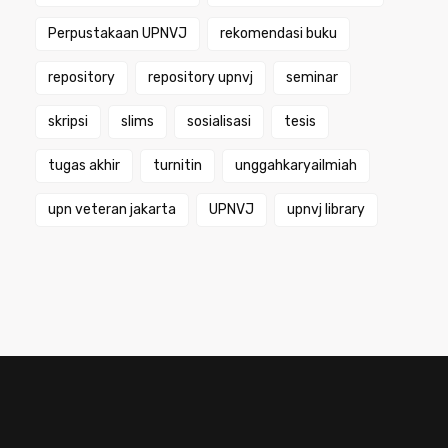
Perpustakaan UPNVJ
rekomendasi buku
repository
repository upnvj
seminar
skripsi
slims
sosialisasi
tesis
tugas akhir
turnitin
unggahkaryailmiah
upn veteran jakarta
UPNVJ
upnvj library