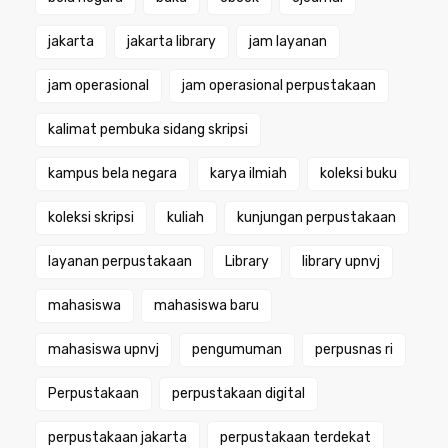
jakarta
jakarta library
jam layanan
jam operasional
jam operasional perpustakaan
kalimat pembuka sidang skripsi
kampus bela negara
karya ilmiah
koleksi buku
koleksi skripsi
kuliah
kunjungan perpustakaan
layanan perpustakaan
Library
library upnvj
mahasiswa
mahasiswa baru
mahasiswa upnvj
pengumuman
perpusnas ri
Perpustakaan
perpustakaan digital
perpustakaan jakarta
perpustakaan terdekat