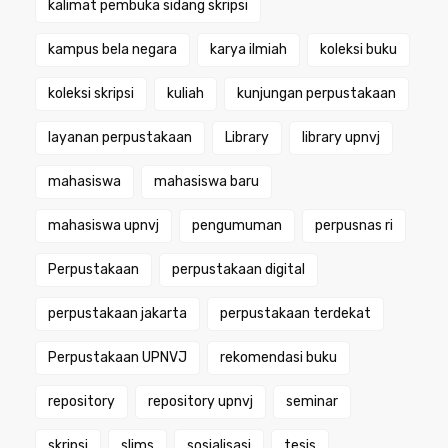
kalimat pembuka sidang skripsi
kampus bela negara
karya ilmiah
koleksi buku
koleksi skripsi
kuliah
kunjungan perpustakaan
layanan perpustakaan
Library
library upnvj
mahasiswa
mahasiswa baru
mahasiswa upnvj
pengumuman
perpusnas ri
Perpustakaan
perpustakaan digital
perpustakaan jakarta
perpustakaan terdekat
Perpustakaan UPNVJ
rekomendasi buku
repository
repository upnvj
seminar
skripsi
slims
sosialisasi
tesis