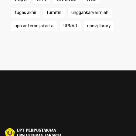
tugas akhir
turnitin
unggahkaryailmiah
upn veteran jakarta
UPNVJ
upnvj library