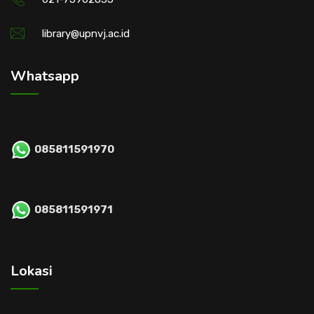
library@upnvj.ac.id
Whatsapp
085811591970
085811591971
Lokasi