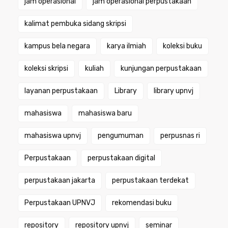
jam operasional
jam operasional perpustakaan
kalimat pembuka sidang skripsi
kampus bela negara
karya ilmiah
koleksi buku
koleksi skripsi
kuliah
kunjungan perpustakaan
layanan perpustakaan
Library
library upnvj
mahasiswa
mahasiswa baru
mahasiswa upnvj
pengumuman
perpusnas ri
Perpustakaan
perpustakaan digital
perpustakaan jakarta
perpustakaan terdekat
Perpustakaan UPNVJ
rekomendasi buku
repository
repository upnvj
seminar