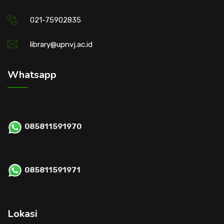
021-75902835
library@upnvj.ac.id
Whatsapp
085811591970
085811591971
Lokasi