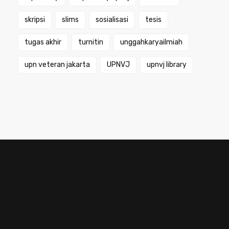
skripsi
slims
sosialisasi
tesis
tugas akhir
turnitin
unggahkaryailmiah
upn veteran jakarta
UPNVJ
upnvj library