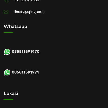
021-75902835
library@upnvj.ac.id
Whatsapp
085811591970
085811591971
Lokasi