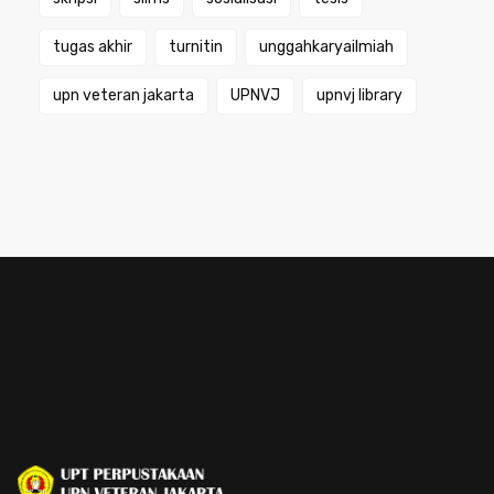
tugas akhir
turnitin
unggahkaryailmiah
upn veteran jakarta
UPNVJ
upnvj library