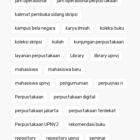
jam operasional
jam operasional perpustakaan
kalimat pembuka sidang skripsi
kampus bela negara
karya ilmiah
koleksi buku
koleksi skripsi
kuliah
kunjungan perpustakaan
layanan perpustakaan
Library
library upnvj
mahasiswa
mahasiswa baru
mahasiswa upnvj
pengumuman
perpusnas ri
Perpustakaan
perpustakaan digital
perpustakaan jakarta
perpustakaan terdekat
Perpustakaan UPNVJ
rekomendasi buku
repository
repository upnvj
seminar