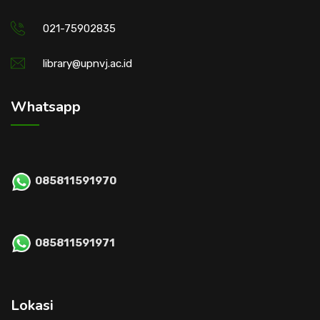
021-75902835
library@upnvj.ac.id
Whatsapp
085811591970
085811591971
Lokasi