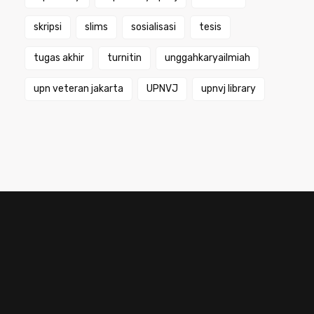
skripsi
slims
sosialisasi
tesis
tugas akhir
turnitin
unggahkaryailmiah
upn veteran jakarta
UPNVJ
upnvj library