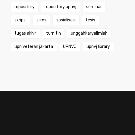
repository
repository upnvj
seminar
skripsi
slims
sosialisasi
tesis
tugas akhir
turnitin
unggahkaryailmiah
upn veteran jakarta
UPNVJ
upnvj library