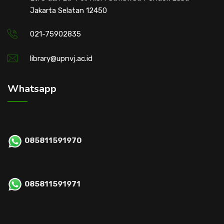
Jakarta Selatan 12450
021-75902835
library@upnvj.ac.id
Whatsapp
085811591970
085811591971