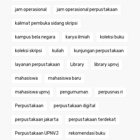
jam operasional
jam operasional perpustakaan
kalimat pembuka sidang skripsi
kampus bela negara
karya ilmiah
koleksi buku
koleksi skripsi
kuliah
kunjungan perpustakaan
layanan perpustakaan
Library
library upnvj
mahasiswa
mahasiswa baru
mahasiswa upnvj
pengumuman
perpusnas ri
Perpustakaan
perpustakaan digital
perpustakaan jakarta
perpustakaan terdekat
Perpustakaan UPNVJ
rekomendasi buku