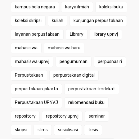
kampus bela negara
karya ilmiah
koleksi buku
koleksi skripsi
kuliah
kunjungan perpustakaan
layanan perpustakaan
Library
library upnvj
mahasiswa
mahasiswa baru
mahasiswa upnvj
pengumuman
perpusnas ri
Perpustakaan
perpustakaan digital
perpustakaan jakarta
perpustakaan terdekat
Perpustakaan UPNVJ
rekomendasi buku
repository
repository upnvj
seminar
skripsi
slims
sosialisasi
tesis