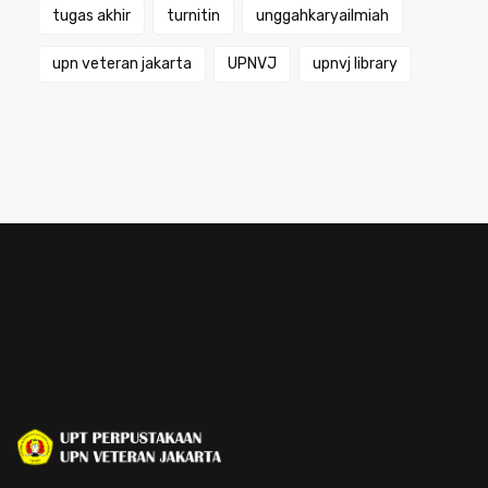
tugas akhir
turnitin
unggahkaryailmiah
upn veteran jakarta
UPNVJ
upnvj library