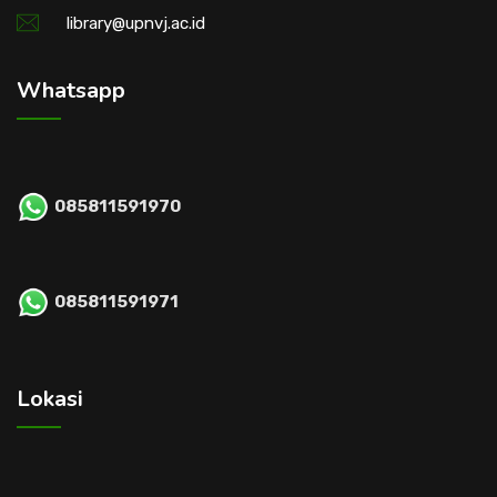
library@upnvj.ac.id
Whatsapp
085811591970
085811591971
Lokasi