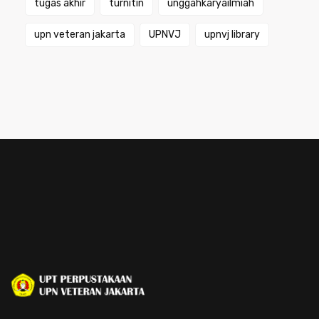
tugas akhir
turnitin
unggahkaryailmiah
upn veteran jakarta
UPNVJ
upnvj library