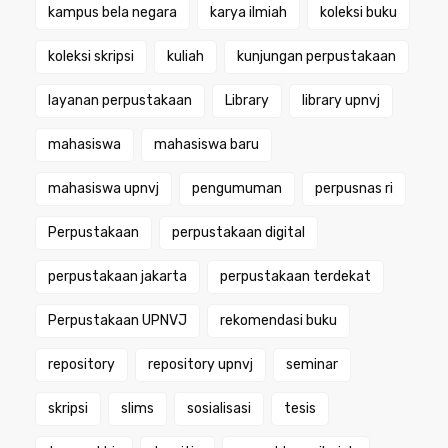
kampus bela negara
karya ilmiah
koleksi buku
koleksi skripsi
kuliah
kunjungan perpustakaan
layanan perpustakaan
Library
library upnvj
mahasiswa
mahasiswa baru
mahasiswa upnvj
pengumuman
perpusnas ri
Perpustakaan
perpustakaan digital
perpustakaan jakarta
perpustakaan terdekat
Perpustakaan UPNVJ
rekomendasi buku
repository
repository upnvj
seminar
skripsi
slims
sosialisasi
tesis