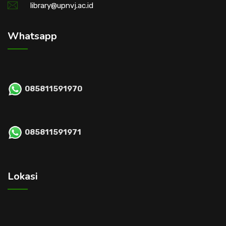
library@upnvj.ac.id
Whatsapp
085811591970
085811591971
Lokasi