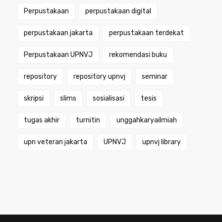
Perpustakaan
perpustakaan digital
perpustakaan jakarta
perpustakaan terdekat
Perpustakaan UPNVJ
rekomendasi buku
repository
repository upnvj
seminar
skripsi
slims
sosialisasi
tesis
tugas akhir
turnitin
unggahkaryailmiah
upn veteran jakarta
UPNVJ
upnvj library