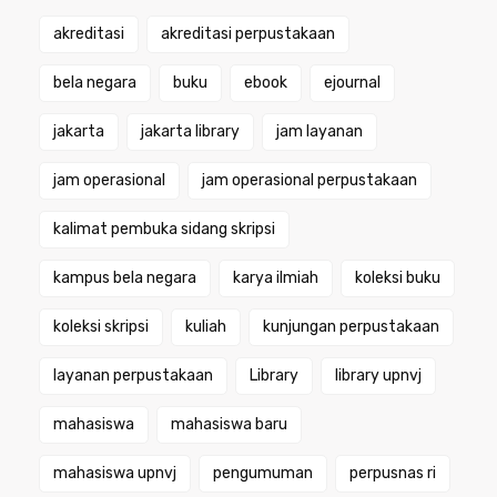
akreditasi
akreditasi perpustakaan
bela negara
buku
ebook
ejournal
jakarta
jakarta library
jam layanan
jam operasional
jam operasional perpustakaan
kalimat pembuka sidang skripsi
kampus bela negara
karya ilmiah
koleksi buku
koleksi skripsi
kuliah
kunjungan perpustakaan
layanan perpustakaan
Library
library upnvj
mahasiswa
mahasiswa baru
mahasiswa upnvj
pengumuman
perpusnas ri