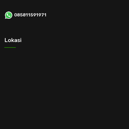
085811591971
Lokasi