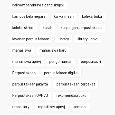
kalimat pembuka sidang skripsi
kampus bela negara
karya ilmiah
koleksi buku
koleksi skripsi
kuliah
kunjungan perpustakaan
layanan perpustakaan
Library
library upnvj
mahasiswa
mahasiswa baru
mahasiswa upnvj
pengumuman
perpusnas ri
Perpustakaan
perpustakaan digital
perpustakaan jakarta
perpustakaan terdekat
Perpustakaan UPNVJ
rekomendasi buku
repository
repository upnvj
seminar