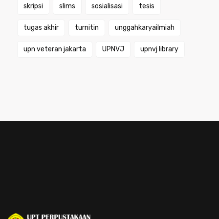
skripsi
slims
sosialisasi
tesis
tugas akhir
turnitin
unggahkaryailmiah
upn veteran jakarta
UPNVJ
upnvj library