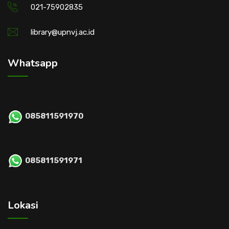
021-75902835
library@upnvj.ac.id
Whatsapp
085811591970
085811591971
Lokasi