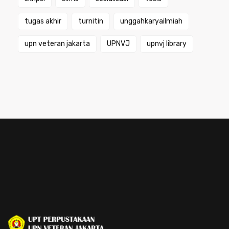
tugas akhir
turnitin
unggahkaryailmiah
upn veteran jakarta
UPNVJ
upnvj library