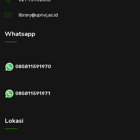
library@upnvj.ac.id
Whatsapp
085811591970
085811591971
Lokasi