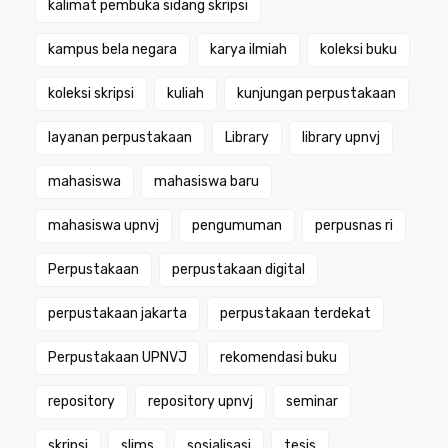
kalimat pembuka sidang skripsi
kampus bela negara
karya ilmiah
koleksi buku
koleksi skripsi
kuliah
kunjungan perpustakaan
layanan perpustakaan
Library
library upnvj
mahasiswa
mahasiswa baru
mahasiswa upnvj
pengumuman
perpusnas ri
Perpustakaan
perpustakaan digital
perpustakaan jakarta
perpustakaan terdekat
Perpustakaan UPNVJ
rekomendasi buku
repository
repository upnvj
seminar
skripsi
slims
sosialisasi
tesis