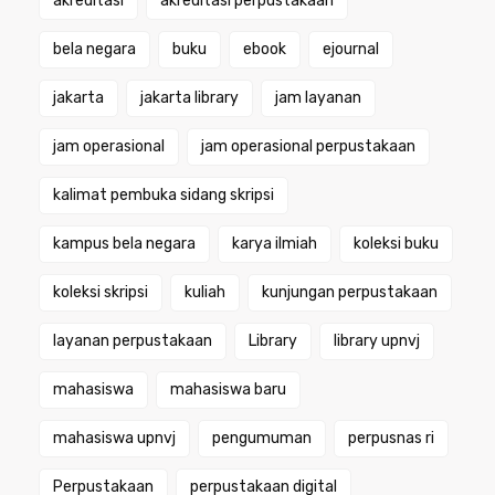
akreditasi
akreditasi perpustakaan
bela negara
buku
ebook
ejournal
jakarta
jakarta library
jam layanan
jam operasional
jam operasional perpustakaan
kalimat pembuka sidang skripsi
kampus bela negara
karya ilmiah
koleksi buku
koleksi skripsi
kuliah
kunjungan perpustakaan
layanan perpustakaan
Library
library upnvj
mahasiswa
mahasiswa baru
mahasiswa upnvj
pengumuman
perpusnas ri
Perpustakaan
perpustakaan digital