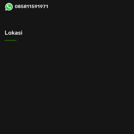
085811591971
Lokasi