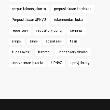
perpustakaan jakarta
perpustakaan terdekat
Perpustakaan UPNVJ
rekomendasi buku
repository
repository upnvj
seminar
skripsi
slims
sosialisasi
tesis
tugas akhir
turnitin
unggahkaryailmiah
upn veteran jakarta
UPNVJ
upnvj library