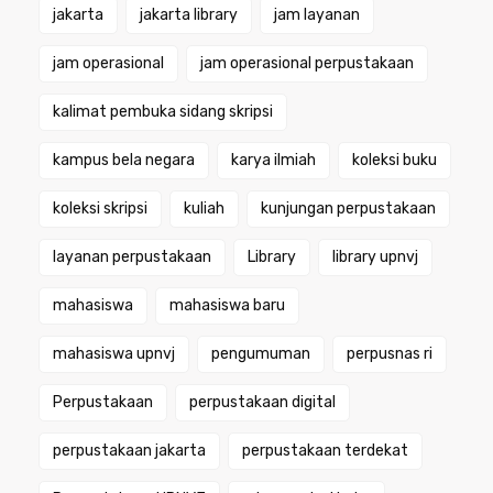
jakarta
jakarta library
jam layanan
jam operasional
jam operasional perpustakaan
kalimat pembuka sidang skripsi
kampus bela negara
karya ilmiah
koleksi buku
koleksi skripsi
kuliah
kunjungan perpustakaan
layanan perpustakaan
Library
library upnvj
mahasiswa
mahasiswa baru
mahasiswa upnvj
pengumuman
perpusnas ri
Perpustakaan
perpustakaan digital
perpustakaan jakarta
perpustakaan terdekat