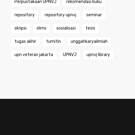
Perpustakaan UPNVJ
rekomendasi buku
repository
repository upnvj
seminar
skripsi
slims
sosialisasi
tesis
tugas akhir
turnitin
unggahkaryailmiah
upn veteran jakarta
UPNVJ
upnvj library