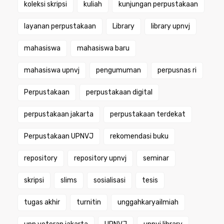
koleksi skripsi
kuliah
kunjungan perpustakaan
layanan perpustakaan
Library
library upnvj
mahasiswa
mahasiswa baru
mahasiswa upnvj
pengumuman
perpusnas ri
Perpustakaan
perpustakaan digital
perpustakaan jakarta
perpustakaan terdekat
Perpustakaan UPNVJ
rekomendasi buku
repository
repository upnvj
seminar
skripsi
slims
sosialisasi
tesis
tugas akhir
turnitin
unggahkaryailmiah