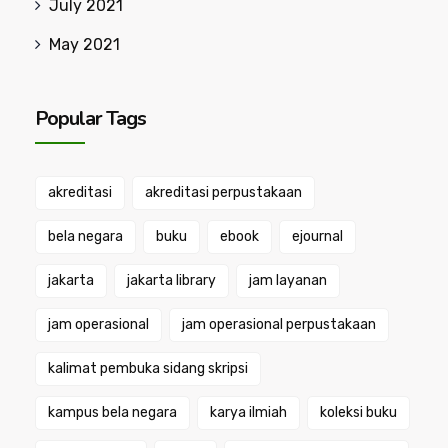
July 2021
May 2021
Popular Tags
akreditasi
akreditasi perpustakaan
bela negara
buku
ebook
ejournal
jakarta
jakarta library
jam layanan
jam operasional
jam operasional perpustakaan
kalimat pembuka sidang skripsi
kampus bela negara
karya ilmiah
koleksi buku