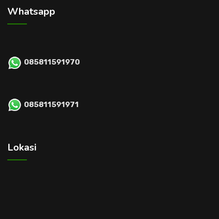
Whatsapp
085811591970
085811591971
Lokasi