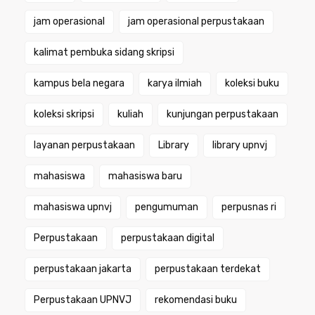
jam operasional
jam operasional perpustakaan
kalimat pembuka sidang skripsi
kampus bela negara
karya ilmiah
koleksi buku
koleksi skripsi
kuliah
kunjungan perpustakaan
layanan perpustakaan
Library
library upnvj
mahasiswa
mahasiswa baru
mahasiswa upnvj
pengumuman
perpusnas ri
Perpustakaan
perpustakaan digital
perpustakaan jakarta
perpustakaan terdekat
Perpustakaan UPNVJ
rekomendasi buku