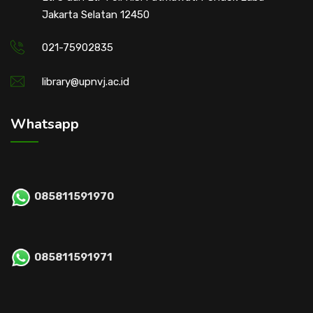
Jakarta Selatan 12450
021-75902835
library@upnvj.ac.id
Whatsapp
085811591970
085811591971