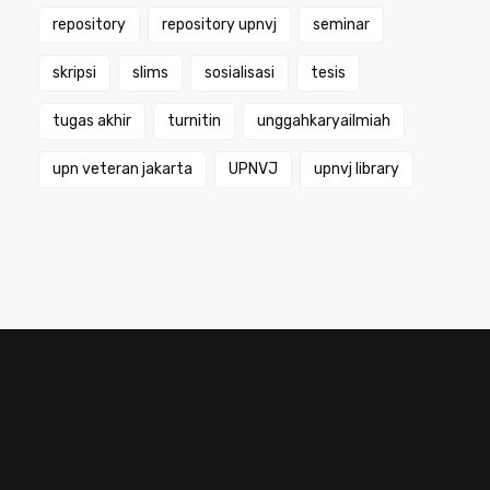
repository
repository upnvj
seminar
skripsi
slims
sosialisasi
tesis
tugas akhir
turnitin
unggahkaryailmiah
upn veteran jakarta
UPNVJ
upnvj library