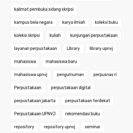
kalimat pembuka sidang skripsi
kampus bela negara
karya ilmiah
koleksi buku
koleksi skripsi
kuliah
kunjungan perpustakaan
layanan perpustakaan
Library
library upnvj
mahasiswa
mahasiswa baru
mahasiswa upnvj
pengumuman
perpusnas ri
Perpustakaan
perpustakaan digital
perpustakaan jakarta
perpustakaan terdekat
Perpustakaan UPNVJ
rekomendasi buku
repository
repository upnvj
seminar