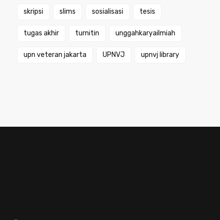
skripsi
slims
sosialisasi
tesis
tugas akhir
turnitin
unggahkaryailmiah
upn veteran jakarta
UPNVJ
upnvj library