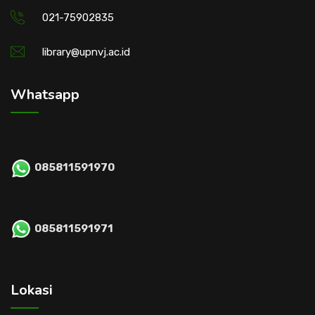
021-75902835
library@upnvj.ac.id
Whatsapp
085811591970
085811591971
Lokasi