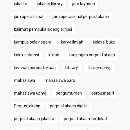
jakarta
jakarta library
jam layanan
jam operasional
jam operasional perpustakaan
kalimat pembuka sidang skripsi
kampus bela negara
karya ilmiah
koleksi buku
koleksi skripsi
kuliah
kunjungan perpustakaan
layanan perpustakaan
Library
library upnvj
mahasiswa
mahasiswa baru
mahasiswa upnvj
pengumuman
perpusnas ri
Perpustakaan
perpustakaan digital
perpustakaan jakarta
perpustakaan terdekat