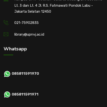
Lt. 3 dan Lt. 4 Jl. R.S. Fatmawati Pondok Labu -
Jakarta Selatan 12450
021-75902835
library@upnvj.ac.id
Whatsapp
085811591970
085811591971