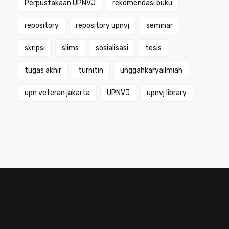
Perpustakaan UPNVJ
rekomendasi buku
repository
repository upnvj
seminar
skripsi
slims
sosialisasi
tesis
tugas akhir
turnitin
unggahkaryailmiah
upn veteran jakarta
UPNVJ
upnvj library