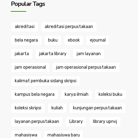
Popular Tags
akreditasi
akreditasi perpustakaan
bela negara
buku
ebook
ejournal
jakarta
jakarta library
jam layanan
jam operasional
jam operasional perpustakaan
kalimat pembuka sidang skripsi
kampus bela negara
karya ilmiah
koleksi buku
koleksi skripsi
kuliah
kunjungan perpustakaan
layanan perpustakaan
Library
library upnvj
mahasiswa
mahasiswa baru