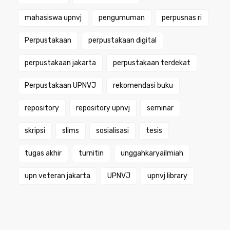
mahasiswa upnvj
pengumuman
perpusnas ri
Perpustakaan
perpustakaan digital
perpustakaan jakarta
perpustakaan terdekat
Perpustakaan UPNVJ
rekomendasi buku
repository
repository upnvj
seminar
skripsi
slims
sosialisasi
tesis
tugas akhir
turnitin
unggahkaryailmiah
upn veteran jakarta
UPNVJ
upnvj library