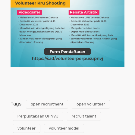
Tags:
open recruitment
open volunteer
Perpustakaan UPNVJ
recruit talent
volunteer
volunteer model