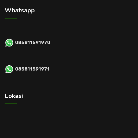
Whatsapp
085811591970
085811591971
Lokasi