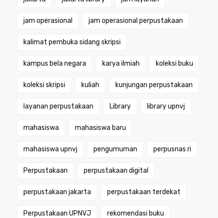
jam operasional
jam operasional perpustakaan
kalimat pembuka sidang skripsi
kampus bela negara
karya ilmiah
koleksi buku
koleksi skripsi
kuliah
kunjungan perpustakaan
layanan perpustakaan
Library
library upnvj
mahasiswa
mahasiswa baru
mahasiswa upnvj
pengumuman
perpusnas ri
Perpustakaan
perpustakaan digital
perpustakaan jakarta
perpustakaan terdekat
Perpustakaan UPNVJ
rekomendasi buku