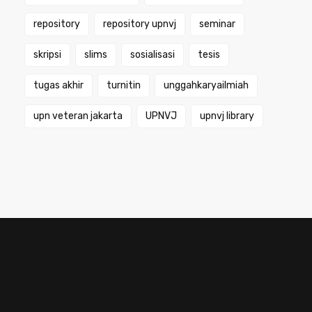
repository
repository upnvj
seminar
skripsi
slims
sosialisasi
tesis
tugas akhir
turnitin
unggahkaryailmiah
upn veteran jakarta
UPNVJ
upnvj library