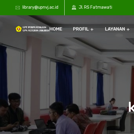
library@upnvj.ac.id
Jl. RS Fatmawati
HOME
PROFIL
LAYANAN